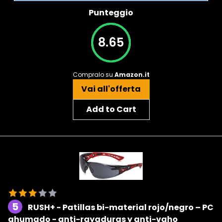
Punteggio
8.65
Compralo su
Amazon.it
Vai all'offerta
Add to Cart
5
RUSH+ - Patillas bi-material rojo/negro – PC
ahumado - anti-rayaduras y anti-vaho