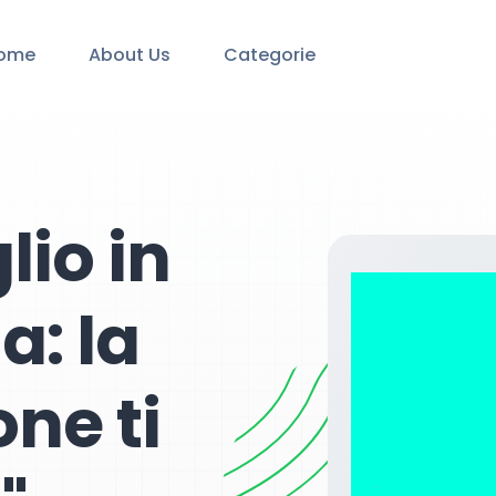
ome
About Us
Categorie
lio in
a: la
one ti