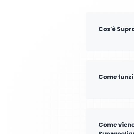
Cos'è Supr
Come funzi
Come viene
Supracelig