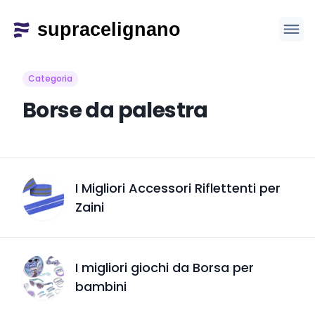
Categoria
Borse da palestra
I Migliori Accessori Riflettenti per
Zaini
I migliori giochi da Borsa per
bambini