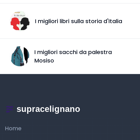
I migliori libri sulla storia d'Italia
I migliori sacchi da palestra
Mosiso
Home