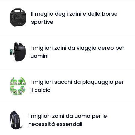
Il meglio degli zaini e delle borse
sportive
I migliori zaini da viaggio aereo per
uomini
I migliori sacchi da plaquaggio per
il calcio
I migliori zaini da uomo per le
necessità essenziali