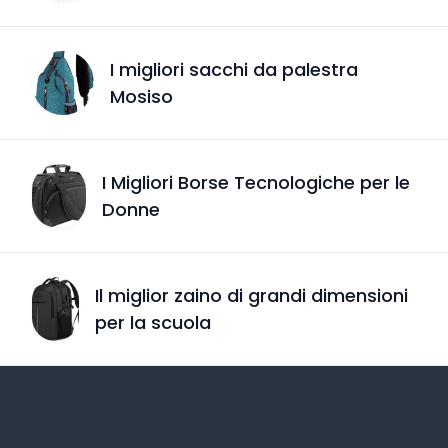
I migliori sacchi da palestra
Mosiso
I Migliori Borse Tecnologiche per le
Donne
Il miglior zaino di grandi dimensioni
per la scuola