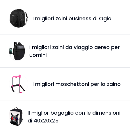
I migliori zaini business di Ogio
I migliori zaini da viaggio aereo per
uomini
I migliori moschettoni per lo zaino
Il miglior bagaglio con le dimensioni
di 40x20x25