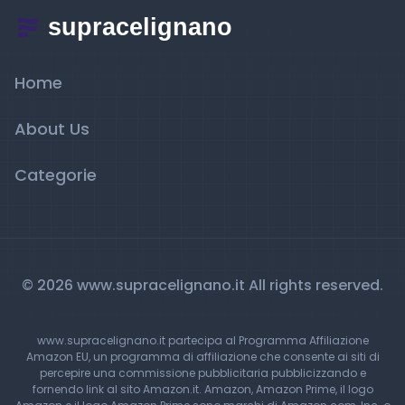
Home
About Us
Categorie
© 2026 www.supracelignano.it All rights reserved.
www.supracelignano.it partecipa al Programma Affiliazione
Amazon EU, un programma di affiliazione che consente ai siti di
percepire una commissione pubblicitaria pubblicizzando e
fornendo link al sito Amazon.it. Amazon, Amazon Prime, il logo