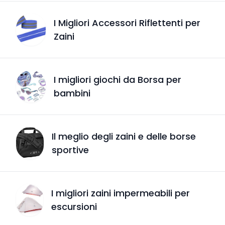
I Migliori Accessori Riflettenti per
Zaini
I migliori giochi da Borsa per
bambini
Il meglio degli zaini e delle borse
sportive
I migliori zaini impermeabili per
escursioni