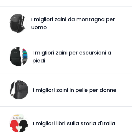
I migliori zaini da montagna per
uomo
I migliori zaini per escursioni a
piedi
I migliori zaini in pelle per donne
I migliori libri sulla storia d'Italia