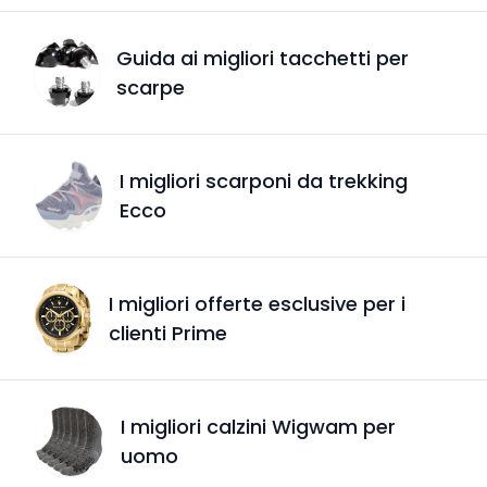
Guida ai migliori tacchetti per
scarpe
I migliori scarponi da trekking
Ecco
I migliori offerte esclusive per i
clienti Prime
I migliori calzini Wigwam per
uomo