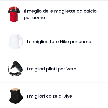
Il meglio delle magliette da calcio
per uomo
Le migliori tute Nike per uomo
I migliori piloti per Vera
I migliori calze di Jiye