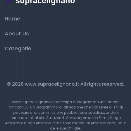
Home
About Us
Categorie
© 2026 www.supracelignano.it All rights reserved.
www.supracelignano.it partecipa al Programma Affiliazione
Amazon EU, un programma di affiliazione che consente ai siti di
percepire una commissione pubblicitaria pubblicizzando e
fornendo link al sito Amazon.it. Amazon, Amazon Prime, il logo
Amazon e il logo Amazon Prime sono marchi di Amazon.com, Inc. o
delle sue affiliate.