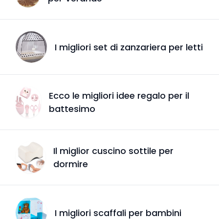
I migliori set di zanzariera per letti
Ecco le migliori idee regalo per il
battesimo
Il miglior cuscino sottile per
dormire
I migliori scaffali per bambini