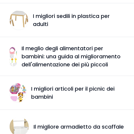
I migliori sedili in plastica per
adulti
Il meglio degli alimentatori per
bambini: una guida al miglioramento
dell'alimentazione dei più piccoli
I migliori articoli per il picnic dei
bambini
Il migliore armadietto da scaffale