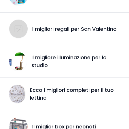
I migliori regali per San Valentino
Il migliore illuminazione per lo
studio
Ecco i migliori completi per il tuo
lettino
Il miglior box per neonati