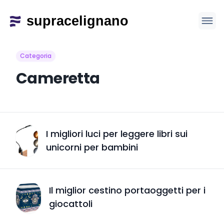
Categoria
Cameretta
I migliori luci per leggere libri sui
unicorni per bambini
Il miglior cestino portaoggetti per i
giocattoli