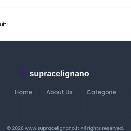
lti
Home
About Us
Categorie
© 2026 www.supracelignano.it All rights reserved.