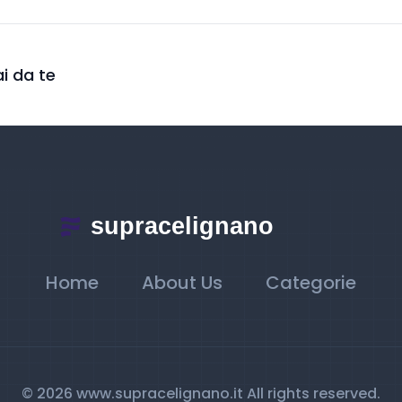
ai da te
Home
About Us
Categorie
© 2026 www.supracelignano.it All rights reserved.