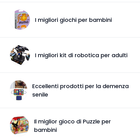
I migliori giochi per bambini
I migliori kit di robotica per adulti
Eccellenti prodotti per la demenza
senile
Il miglior gioco di Puzzle per
bambini