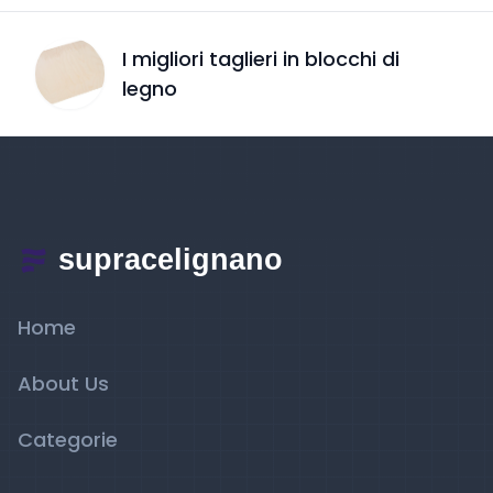
I migliori taglieri in blocchi di
legno
Home
About Us
Categorie