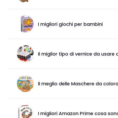
I migliori giochi per bambini
Il miglior tipo di vernice da usare
Il meglio delle Maschere da color
I migliori Amazon Prime cosa son