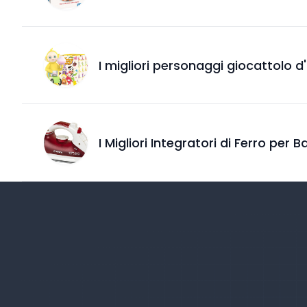
I migliori personaggi giocattolo d
I Migliori Integratori di Ferro per 