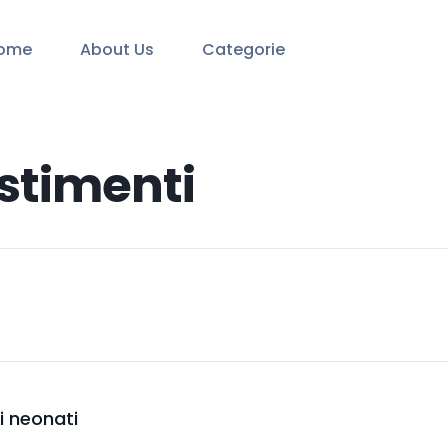
ome
About Us
Categorie
stimenti
ei neonati