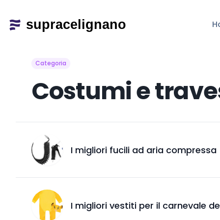
H
Categoria
Costumi e trave
I migliori fucili ad aria compressa
I migliori vestiti per il carnevale d