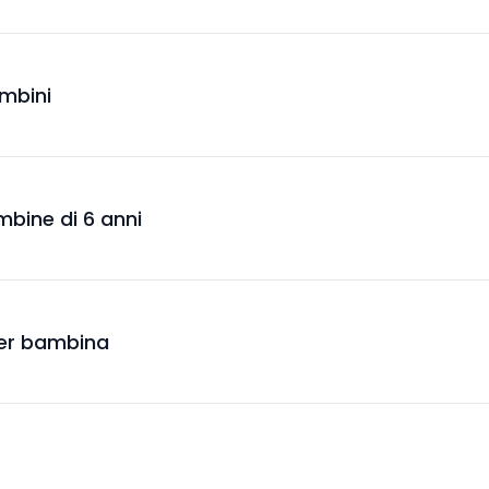
ambini
ambine di 6 anni
per bambina