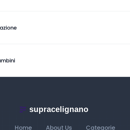
'azione
Bambini
Home
About Us
Categorie