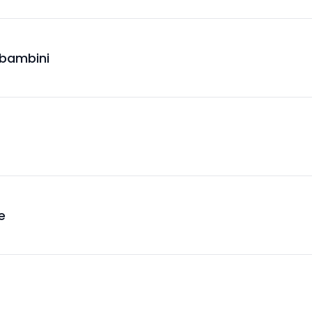
 bambini
e