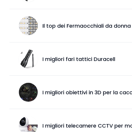
Il top dei Fermaocchiali da donna
I migliori fari tattici Duracell
I migliori obiettivi in 3D per la cac
I migliori telecamere CCTV per mo