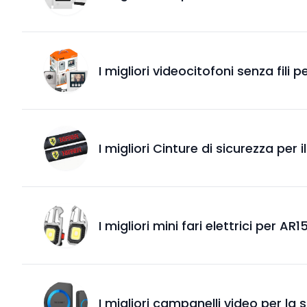
I migliori videocitofoni senza fili 
I migliori Cinture di sicurezza per il
I migliori mini fari elettrici per AR1
I migliori campanelli video per la