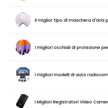
Il miglior tipo di maschera d'aria 
I migliori occhiali di protezione pe
I migliori modelli di auto radio
I Migliori Registratori Video Came