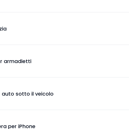
zia
er armadietti
 auto sotto il veicolo
era per iPhone