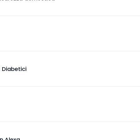
 Diabetici
on Alexa