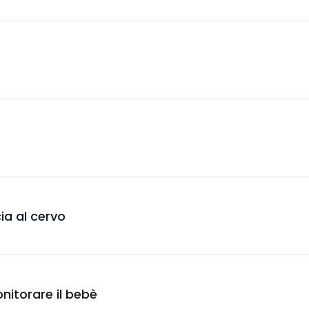
cia al cervo
nitorare il bebè