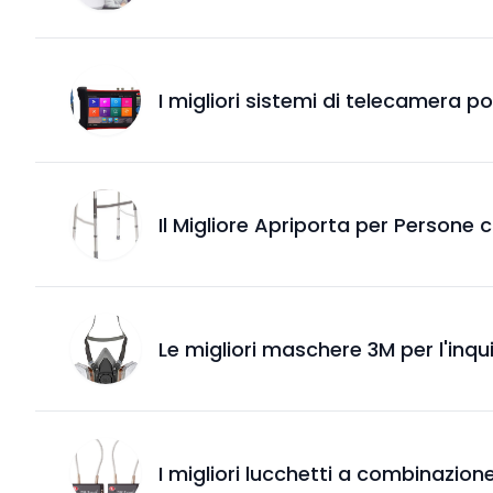
I migliori sistemi di telecamera p
Il Migliore Apriporta per Persone c
Le migliori maschere 3M per l'in
I migliori lucchetti a combinazione