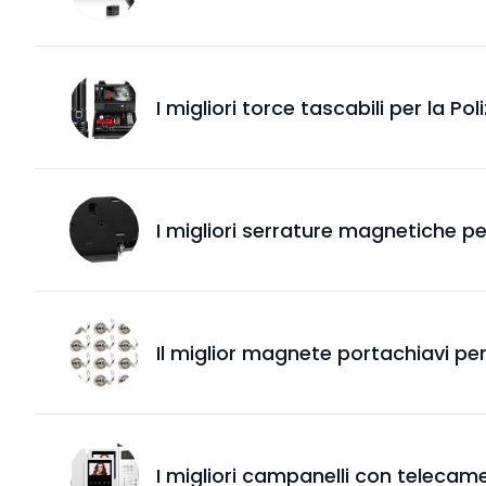
I migliori torce tascabili per la Poli
I migliori serrature magnetiche p
Il miglior magnete portachiavi per
I migliori campanelli con telecam