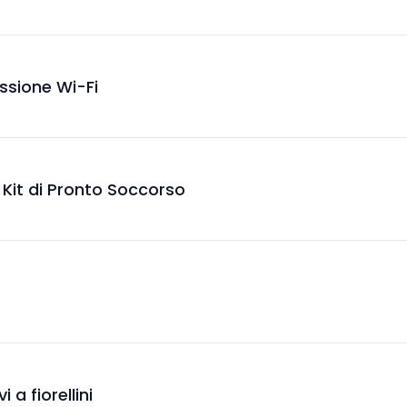
ssione Wi-Fi
el Kit di Pronto Soccorso
 a fiorellini