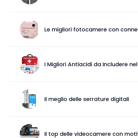
Le migliori fotocamere con conne
I Migliori Antiacidi da Includere n
Il meglio delle serrature digitali
Il top delle videocamere con motivi