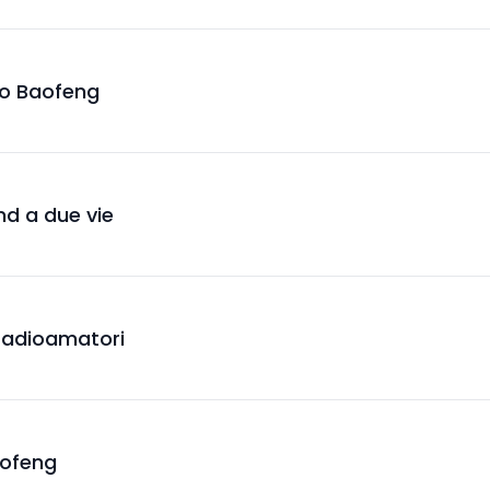
dio Baofeng
and a due vie
 radioamatori
aofeng