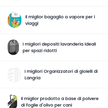
Il miglior bagaglio a vapore per i
viaggi
I migliori depositi lavanderia ideali
per spazi ridotti
I migliori Organizzatori di gioielli di
Langria
Il miglior prodotto a base di polvere
di foglie d'olivo per cani