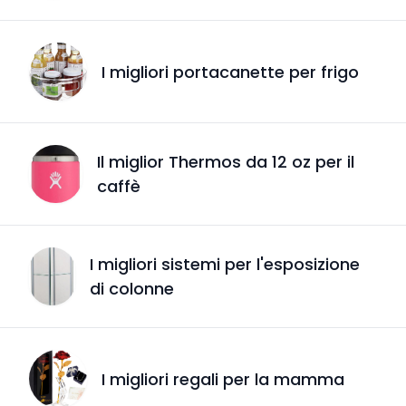
I migliori portacanette per frigo
Il miglior Thermos da 12 oz per il
caffè
I migliori sistemi per l'esposizione
di colonne
I migliori regali per la mamma