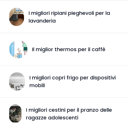
I migliori ripiani pieghevoli per la
lavanderia
Il miglior thermos per il caffè
I migliori copri frigo per dispositivi
mobili
I migliori cestini per il pranzo delle
ragazze adolescenti