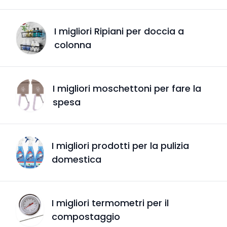
I migliori Ripiani per doccia a
colonna
I migliori moschettoni per fare la
spesa
I migliori prodotti per la pulizia
domestica
I migliori termometri per il
compostaggio