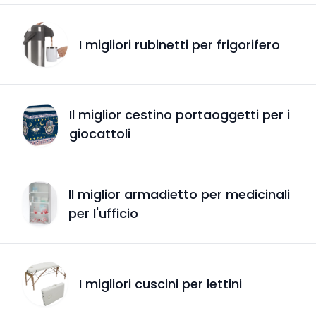
I migliori rubinetti per frigorifero
Il miglior cestino portaoggetti per i
giocattoli
Il miglior armadietto per medicinali
per l'ufficio
I migliori cuscini per lettini