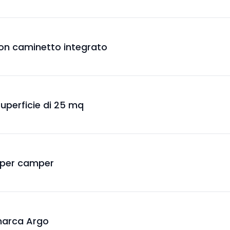
 con caminetto integrato
superficie di 25 mq
e per camper
a marca Argo