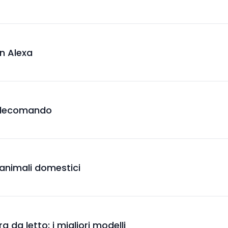
on Alexa
 telecomando
li animali domestici
 da letto: i migliori modelli