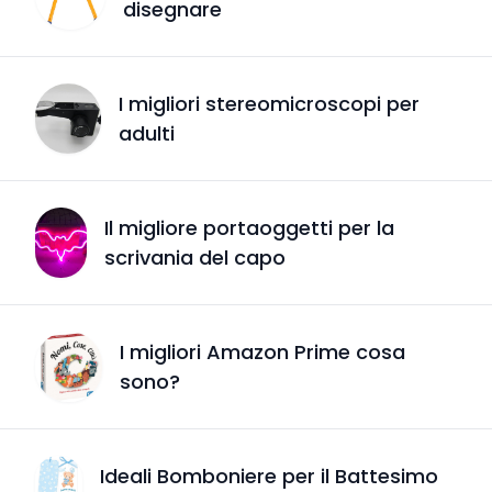
disegnare
I migliori stereomicroscopi per
adulti
Il migliore portaoggetti per la
scrivania del capo
I migliori Amazon Prime cosa
sono?
Ideali Bomboniere per il Battesimo