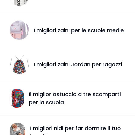
I migliori zaini per le scuole medie
I migliori zaini Jordan per ragazzi
Il miglior astuccio a tre scomparti
per la scuola
I migliori nidi per far dormire il tuo