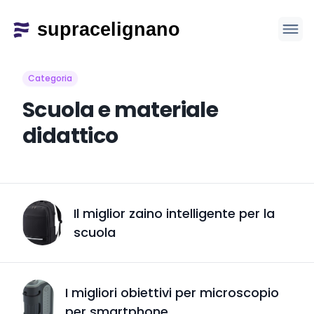
Categoria
Scuola e materiale
didattico
Il miglior zaino intelligente per la
scuola
I migliori obiettivi per microscopio
per smartphone