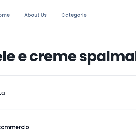
ome
About Us
Categorie
le e creme spalmab
ta
n commercio