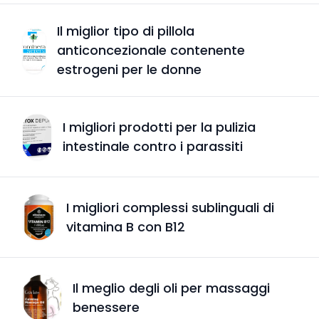
Il miglior tipo di pillola
anticoncezionale contenente
estrogeni per le donne
I migliori prodotti per la pulizia
intestinale contro i parassiti
I migliori complessi sublinguali di
vitamina B con B12
Il meglio degli oli per massaggi
benessere