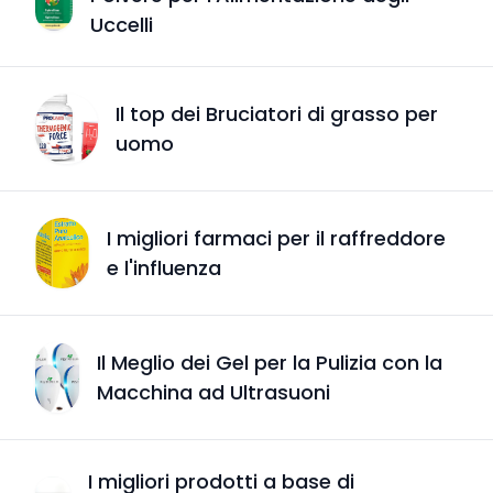
Uccelli
Il top dei Bruciatori di grasso per
uomo
I migliori farmaci per il raffreddore
e l'influenza
Il Meglio dei Gel per la Pulizia con la
Macchina ad Ultrasuoni
I migliori prodotti a base di