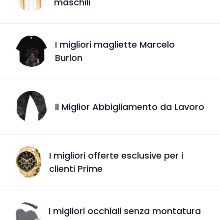
maschili
I migliori magliette Marcelo
Burlon
Il Miglior Abbigliamento da Lavoro
I migliori offerte esclusive per i
clienti Prime
I migliori occhiali senza montatura