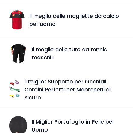
Il meglio delle magliette da calcio
per uomo
Il meglio delle tute da tennis
maschili
Il miglior Supporto per Occhiali:
Cordini Perfetti per Mantenerli al
Sicuro
Il Miglior Portafoglio in Pelle per
Uomo