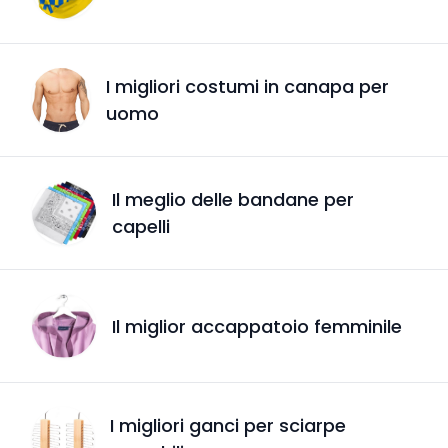
I migliori costumi in canapa per
uomo
Il meglio delle bandane per
capelli
Il miglior accappatoio femminile
I migliori ganci per sciarpe