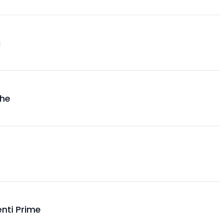
i
che
ienti Prime